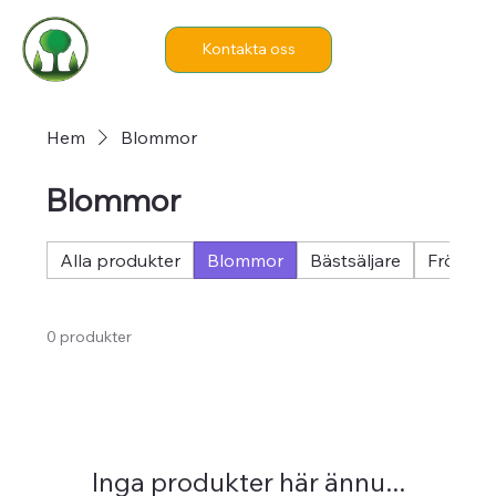
Kontakta oss
Hem
Blommor
Blommor
Alla produkter
Blommor
Bästsäljare
Fröer
0 produkter
Inga produkter här ännu...