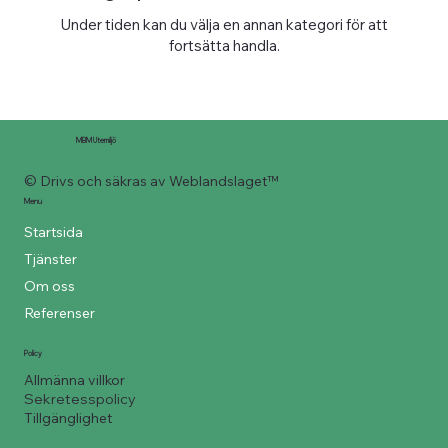
Under tiden kan du välja en annan kategori för att
fortsätta handla.
MBM Utemiljö
© Drivs och säkras av Weblandslaget™
Menu
Startsida
Tjänster
Om oss
Referenser
Policy
Allmänna villkor
Sekretesspolicy
Tillgänglighet