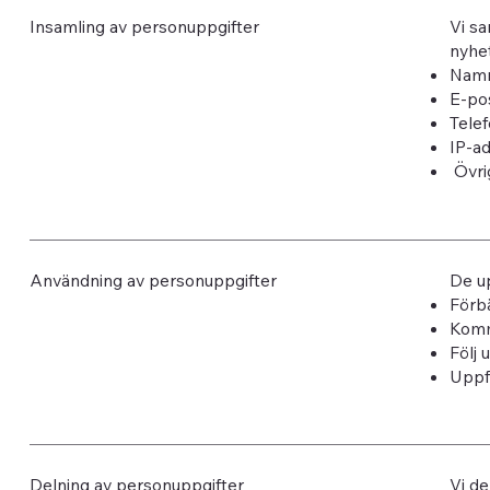
Insamling av personuppgifter
Vi sa
nyhet
Nam
E-po
Tele
IP-a
Övri
Användning av personuppgifter
De up
Förb
Kommu
Följ 
Uppf
Delning av personuppgifter
Vi de