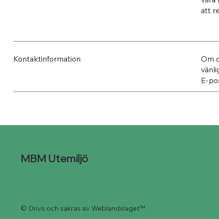
att r
Kontaktinformation
Om du
vänli
E-po
MBM Utemiljö
© Drivs och säkras av Weblandslaget™