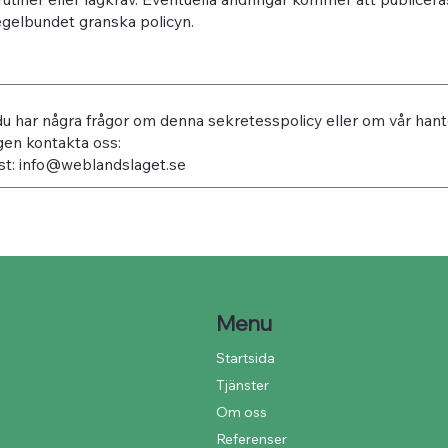
egelbundet granska policyn.
 har några frågor om denna sekretesspolicy eller om vår hante
gen kontakta oss:
st:
info@weblandslaget.se
Menu
Startsida
Tjänster
Om oss
Referenser