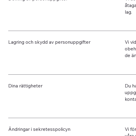
åtaga
lag.
Lagring och skydd av personuppgifter
Vi vi
obehö
de än
Dina rättigheter
Du ha
uppgi
konta
Ändringar i sekretesspolicyn
Vi fö
våra 