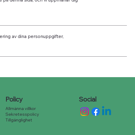
ring av dina personuppgifter,
Policy
Social
Allmänna villkor
Sekretesspolicy
Tillgänglighet