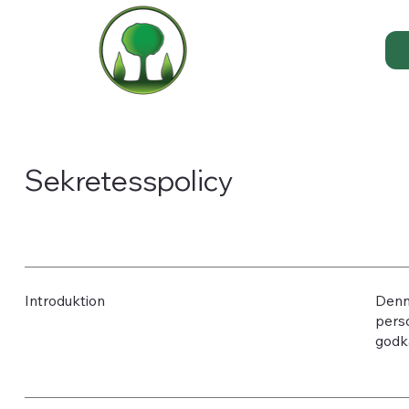
Sekretesspolicy
Introduktion
Denn
pers
godkä