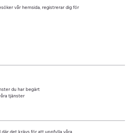
esöker vår hemsida, registrerar dig för
nster du har begärt
åra tjänster
 där det krävs för att uppfylla våra