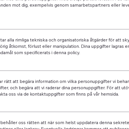
nden mot dig, exempelvis genom samarbetspartners eller lever
dtar alla rimliga tekniska och organisatoriska åtgärder för att 
rig åtkomst, förlust eller manipulation. Dina uppgifter lagras e
damål som specificerats i denna policy.
r rätt att begära information om vilka personuppgifter vi behan
fter, och begära att vi raderar dina personuppgifter. För att utö
kta oss via de kontaktuppgifter som finns på vår hemsida.
rbehåller oss rätten att när som helst uppdatera denna sekretes
rutiner eller lagkrav. Eventuella ändringar kommer att publicer