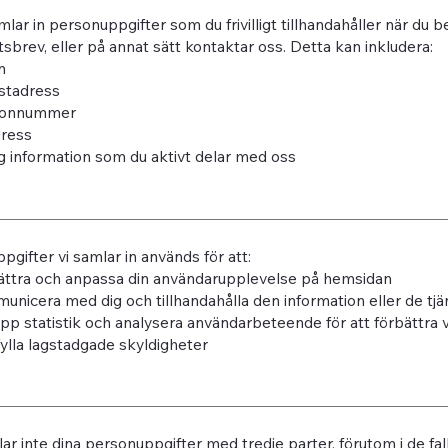
mlar in personuppgifter som du frivilligt tillhandahåller när du b
sbrev, eller på annat sätt kontaktar oss. Detta kan inkludera:
n
stadress
fonnummer
dress
g information som du aktivt delar med oss
pgifter vi samlar in används för att:
ättra och anpassa din användarupplevelse på hemsidan
nicera med dig och tillhandahålla den information eller de tjä
upp statistik och analysera användarbeteende för att förbättra v
ylla lagstadgade skyldigheter
lar inte dina personuppgifter med tredje parter, förutom i de fall