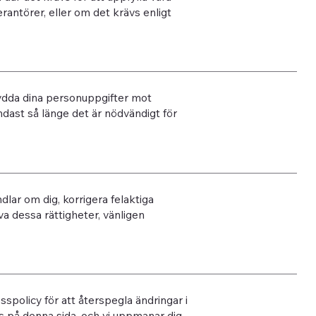
antörer, eller om det krävs enligt
skydda dina personuppgifter mot
ndast så länge det är nödvändigt för
dlar om dig, korrigera felaktiga
va dessa rättigheter, vänligen
spolicy för att återspegla ändringar i
as på denna sida, och vi uppmanar dig