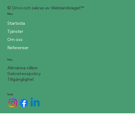
© Drivs och säkras av Weblandslaget™
Menu
Startsida
Tjänster
Om oss
Referenser
Policy
Allmänna villkor
Sekretesspolicy
Tillgänglighet
Social