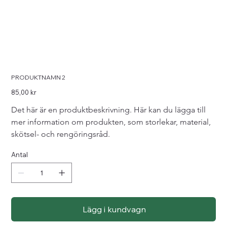
PRODUKTNAMN 2
Pris
85,00 kr
Det här är en produktbeskrivning. Här kan du lägga till 
mer information om produkten, som storlekar, material, 
skötsel- och rengöringsråd.
Antal
Lägg i kundvagn